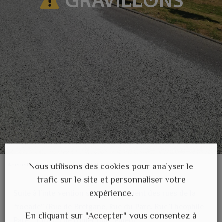
GRAVILLONS
Accueil
>
Actualités
>
GRAVILLONS
Nous utilisons des cookies pour analyser le
trafic sur le site et personnaliser votre
expérience.
Suite à l’intervention sur le revêtement des rues de la
“rocade” (Rue de Bretgane, Rue du Parc, Rue Théophile
En cliquant sur "Accepter" vous consentez à
Paré …), merci de rouler doucement.