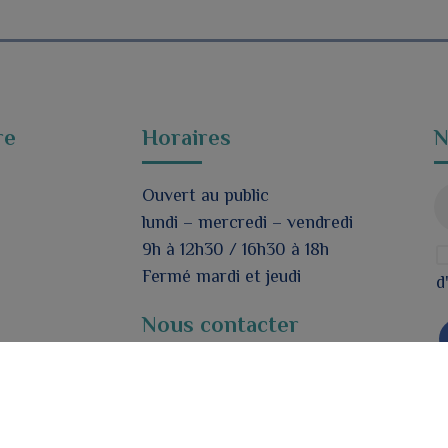
re
Horaires
N
Ouvert au public
lundi – mercredi – vendredi
9h à 12h30 / 16h30 à 18h
Fermé mardi et jeudi
d
Nous contacter
Formulaire de contact