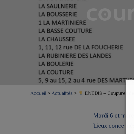
cour
Accueil
>
Actualités
>
ENEDIS – Coupures de 
Mardi 6 et merc
Lieux concerné