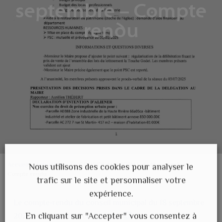
septembre – Compte
rendu
Accueil
>
Actualités
>
CONSEIL MUNICIPAL du 18 septembre –
Nous utilisons des cookies pour analyser le
Compte rendu
trafic sur le site et personnaliser votre
expérience.
Le compte-rendu du conseil municipal du 18 septembre
En cliquant sur "Accepter" vous consentez à
2025 est disponible ci-dessous