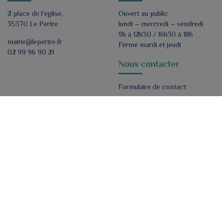
2 place de l’église,
Ouvert au public
35370 Le Pertre
lundi – mercredi – vendredi
9h à 12h30 / 16h30 à 18h
mairie@lepertre.fr
Fermé mardi et jeudi
02 99 96 90 21
Nous contacter
Formulaire de contact
Nous suivre
ok
J'accepte de recevoir par e-mail les lettres
d'informations de la mairie.
*