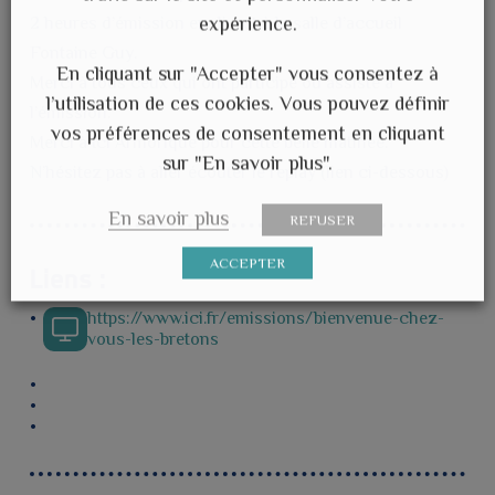
expérience.
2 heures d’émission en direct à la salle d’accueil
Fontaine Guy.
En cliquant sur "Accepter" vous consentez à
Merci à tous ceux qui ont participé ou assisté à
l’utilisation de ces cookies. Vous pouvez définir
l’émission.
vos préférences de consentement en cliquant
Merci à Ici Armorique pour cette belle matinée.
sur "En savoir plus".
N’hésitez pas à aller écouter le replay (lien ci-dessous)
En savoir plus
REFUSER
ACCEPTER
Liens :
https://www.ici.fr/emissions/bienvenue-chez-
vous-les-bretons