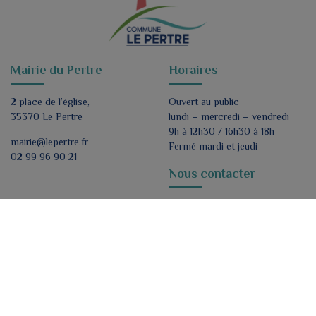
Mairie du Pertre
Horaires
2 place de l’église,
Ouvert au public
35370 Le Pertre
lundi – mercredi – vendredi
9h à 12h30 / 16h30 à 18h
mairie@lepertre.fr
Fermé mardi et jeudi
02 99 96 90 21
Nous contacter
Formulaire de contact
Nous suivre
ok
J'accepte de recevoir par e-mail les lettres