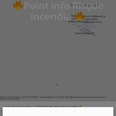
Point info Risque
incendie
Accueil
>
Actualités
>
Point info Risque incendie