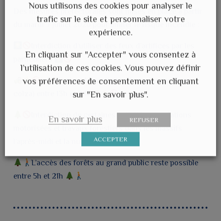
Nous utilisons des cookies pour analyser le
Des mesures préfectorales sont mises en place à partir
trafic sur le site et personnaliser votre
du mardi 7 juillet 2026 pour limiter le risque incendie :
expérience.
Interdiction d’utiliser des feux d’artifices par les
En cliquant sur "Accepter" vous consentez à
particuliers
l’utilisation de ces cookies. Vous pouvez définir
Interdiction des activités de moissons (hors
vos préférences de consentement en cliquant
colza) entre 13h et 21h
sur "En savoir plus".
Interdiction de certaines activités, circulations
En savoir plus
REFUSER
motorisées et travaux forestiers dans les massifs
ACCEPTER
l’après-midi et la nuit
L’accès des forêts au grand public reste possible
entre 5h et 21h