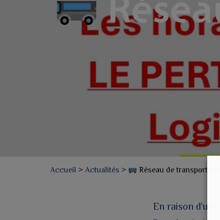
Résea
Accueil
>
Actualités
>
Réseau de transports 
En raison d’une 