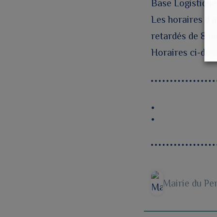
Base Logistique)
Les horaires d’
retardés de 8 m
Horaires ci-des
Mairie du Pe