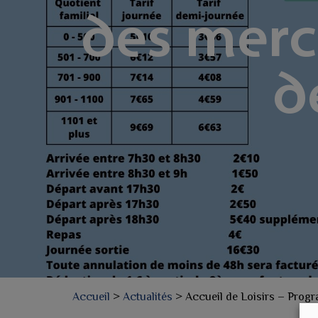
des merc
d
Accueil
>
Actualités
>
Accueil de Loisirs – Pro