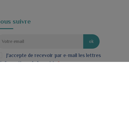
ous suivre
ok
J'accepte de recevoir par e-mail les lettres
'informations de la mairie.
*