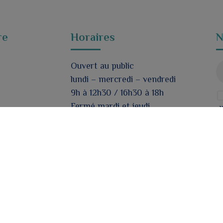
re
Horaires
N
Ouvert au public
lundi – mercredi – vendredi
9h à 12h30 / 16h30 à 18h
Fermé mardi et jeudi
d
Nous contacter
Formulaire de contact