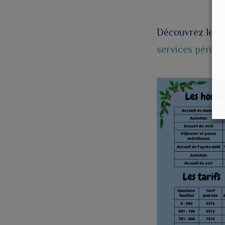
Découvrez le p
services périsco