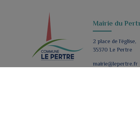
Mairie du Pert
2 place de l’église,
35370 Le Pertre
mairie@lepertre.fr
02 99 96 90 21