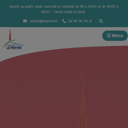
Ouvert au public lundi, mercredi et vendredi de 9h à 12h30 et de 16h30 à
18h00 – Fermé mardi et jeudi
mairie@lepertre.fr
02 99 96 90 21
Menu