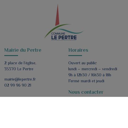
Mairie du Pertre
Horaires
2 place de l’église,
Ouvert au public
35370 Le Pertre
lundi – mercredi – vendredi
9h à 12h30 / 16h30 à 18h
mairie@lepertre.fr
Fermé mardi et jeudi
02 99 96 90 21
Nous contacter
Formulaire de contact
Nous suivre