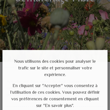
Nous utilisons des cookies pour analyser le
trafic sur le site et personnaliser votre
Accueil
>
Actualités
>
Agents Orange démarchage Fibre
expérience.
Actuellement deux agents de chez Orange font du
En cliquant sur "Accepter" vous consentez à
démarchage pour la fibre, sur la commune. Ils se sont
l’utilisation de ces cookies. Vous pouvez définir
présentés en mairie.
vos préférences de consentement en cliquant
sur "En savoir plus".