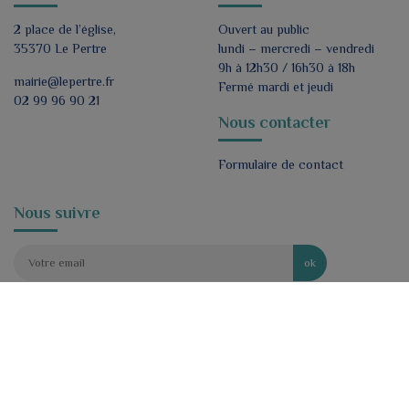
2 place de l’église,
Ouvert au public
35370 Le Pertre
lundi – mercredi – vendredi
9h à 12h30 / 16h30 à 18h
mairie@lepertre.fr
Fermé mardi et jeudi
02 99 96 90 21
Nous contacter
Formulaire de contact
Nous suivre
ok
J'accepte de recevoir par e-mail les lettres
d'informations de la mairie.
*