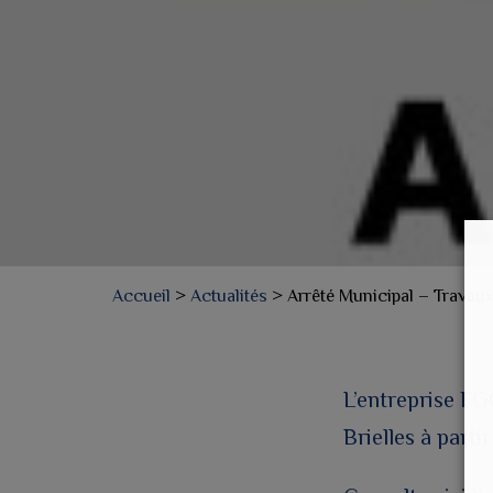
Accueil
>
Actualités
>
Arrêté Municipal – Travaux
L’entreprise FGC
Brielles à partir