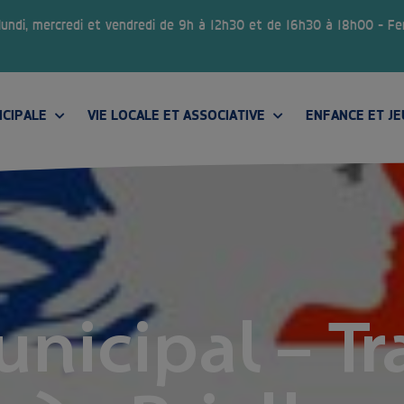
 lundi, mercredi et vendredi de 9h à 12h30 et de 16h30 à 18h00 – F
ICIPALE
VIE LOCALE ET ASSOCIATIVE
ENFANCE ET J
CONSEIL MUNICIPAL DES JEUNES
unicipal – Tr