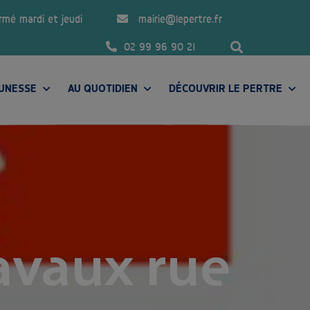
ermé mardi et jeudi
mairie@lepertre.fr
02 99 96 90 21
EUNESSE
AU QUOTIDIEN
DÉCOUVRIR LE PERTRE
PRÉSENTATION DE LA COMMUNE
avaux rue