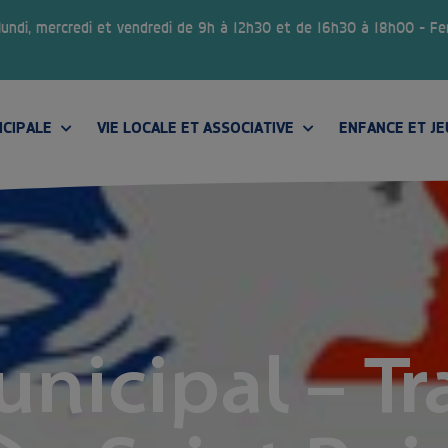
 lundi, mercredi et vendredi de 9h à 12h30 et de 16h30 à 18h00 – F
ICIPALE
VIE LOCALE ET ASSOCIATIVE
ENFANCE ET J
CONSEIL MUNICIPAL DES JEUNES
unicipal – Tr