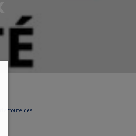
x
rie route des