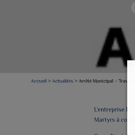
Accueil
>
Actualités
>
Arrêté Municipal – Travaux
L’entreprise PI
Martyrs à compt