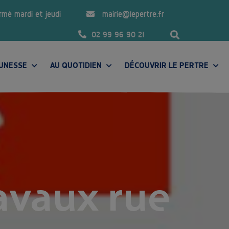
ermé mardi et jeudi
mairie@lepertre.fr
02 99 96 90 21
EUNESSE
AU QUOTIDIEN
DÉCOUVRIR LE PERTRE
PRÉSENTATION DE LA COMMUNE
avaux rue