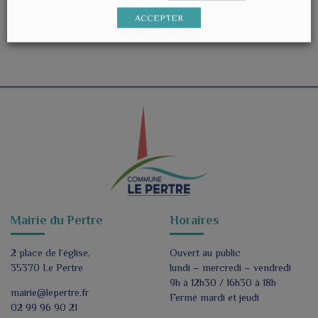
Présidente
ACCEPTER
Annick Courcier
Mairie du Pertre
Horaires
2 place de l’église,
Ouvert au public
35370 Le Pertre
lundi – mercredi – vendredi
9h à 12h30 / 16h30 à 18h
mairie@lepertre.fr
Fermé mardi et jeudi
02 99 96 90 21