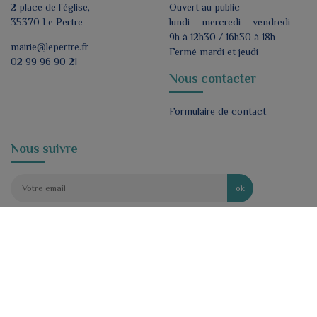
2 place de l’église,
Ouvert au public
35370 Le Pertre
lundi – mercredi – vendredi
9h à 12h30 / 16h30 à 18h
mairie@lepertre.fr
Fermé mardi et jeudi
02 99 96 90 21
Nous contacter
Formulaire de contact
Nous suivre
ok
J'accepte de recevoir par e-mail les lettres
d'informations de la mairie.
*