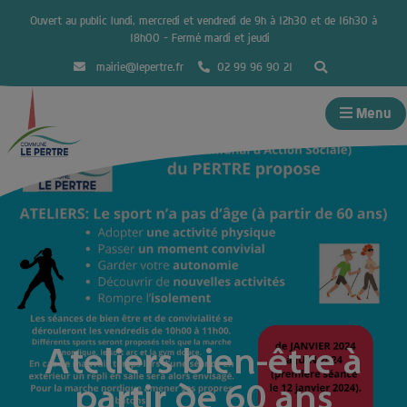
Ouvert au public lundi, mercredi et vendredi de 9h à 12h30 et de 16h30 à
18h00 – Fermé mardi et jeudi
mairie@lepertre.fr
02 99 96 90 21
Menu
Ateliers bien-être à
partir de 60 ans