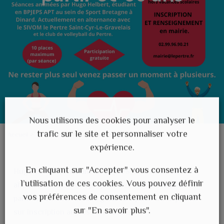
Nous utilisons des cookies pour analyser le
trafic sur le site et personnaliser votre
Accueil
>
Actualités
>
Ateliers bien-être à partir de 60 ans
expérience.
En cliquant sur "Accepter" vous consentez à
Hugo Helbert, étudiant en BPJEPS, actuellement en
l’utilisation de ces cookies. Vous pouvez définir
alternance au SIVOM propose des ateliers bien-être à
vos préférences de consentement en cliquant
partir de 60 ans. Ateliers gratuits à partir du 12 janvier
sur "En savoir plus".
sur inscription auprès de la mairie