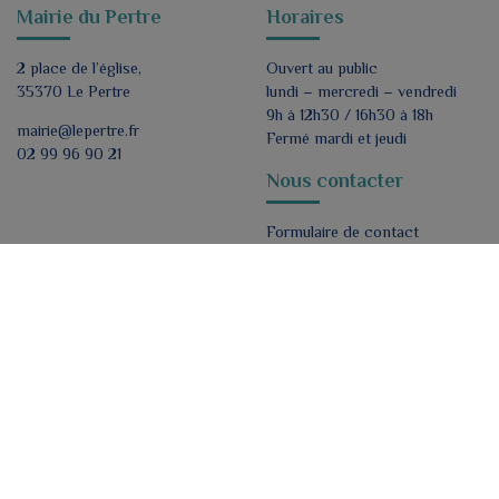
Mairie du Pertre
Horaires
2 place de l’église,
Ouvert au public
35370 Le Pertre
lundi – mercredi – vendredi
9h à 12h30 / 16h30 à 18h
mairie@lepertre.fr
Fermé mardi et jeudi
02 99 96 90 21
Nous contacter
Formulaire de contact
Nous suivre
ok
J'accepte de recevoir par e-mail les lettres
d'informations de la mairie.
*