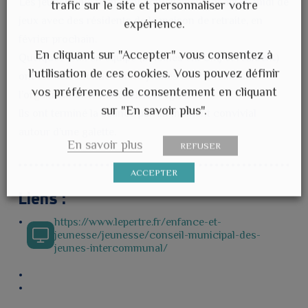
Les jeunes élus préparent actuellement un après-midi de
trafic sur le site et personnaliser votre
jeux avec des résidents de la maison de retraite, en
expérience.
février prochain.
En cliquant sur "Accepter" vous consentez à
Quelques jeux en équipe (binômes élu CMJ et résident)
l’utilisation de ces cookies. Vous pouvez définir
ont été sélectionnés et les jeunes ont travaillé sur
vos préférences de consentement en cliquant
l’organisation, le matériel, les règles…
sur "En savoir plus".
Ils ont terminé la séance par un moment convivial
autour d’une galette.
En savoir plus
REFUSER
ACCEPTER
Liens :
https://www.lepertre.fr/enfance-et-
jeunesse/jeunesse/conseil-municipal-des-
jeunes-intercommunal/