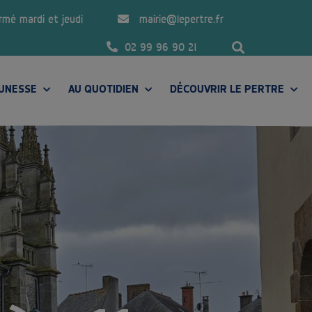
ermé mardi et jeudi
mairie@lepertre.fr
02 99 96 90 21
EUNESSE
AU QUOTIDIEN
DÉCOUVRIR LE PERTRE
PRÉSENTATION DE LA COMMUNE