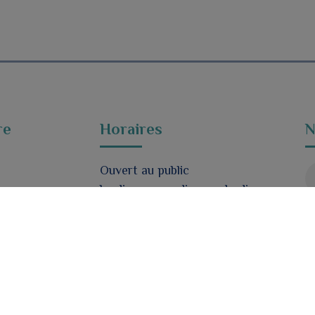
re
Horaires
N
Ouvert au public
lundi – mercredi – vendredi
9h à 12h30 / 16h30 à 18h
Fermé mardi et jeudi
d
Nous contacter
Formulaire de contact