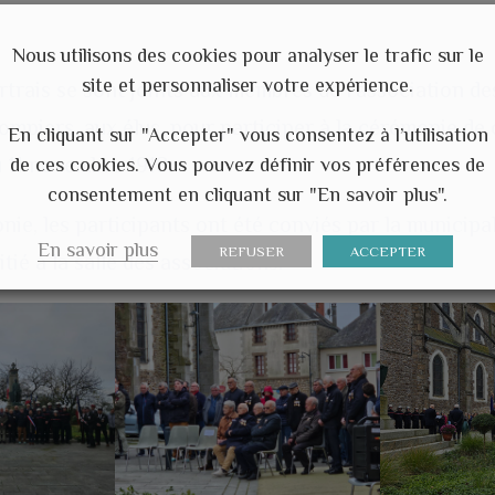
Nous utilisons des cookies pour analyser le trafic sur le
site et personnaliser votre expérience.
ertrais se sont joints aux membres de l’association d
pompiers, aux élus, pour participer à la cérémonie 
En cliquant sur "Accepter" vous consentez à l’utilisation
u 11 novembre 1918.
de ces cookies. Vous pouvez définir vos préférences de
consentement en cliquant sur "En savoir plus".
ie, les participants ont été conviés par la municipal
En savoir plus
REFUSER
ACCEPTER
tié à la salle des associations.