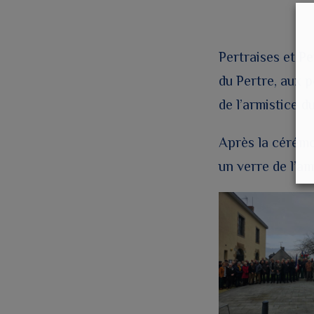
Pertraises et P
du Pertre, aux 
de l’armistice d
Après la cérémon
un verre de l’ami