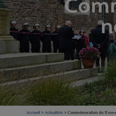
Comm
n
Accueil
>
Actualités
>
Commémoration du 11 nov