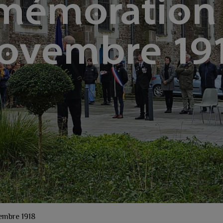
émoration 
ovembre 19
embre 1918