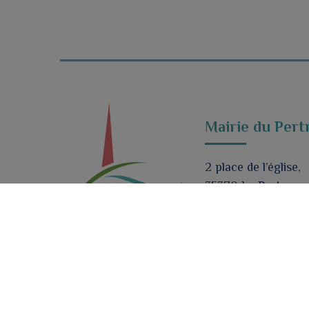
Mairie du Pert
2 place de l’église,
35370 Le Pertre
mairie@lepertre.fr
02 99 96 90 21