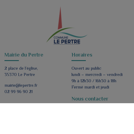
Mairie du Pertre
Horaires
2 place de l’église,
Ouvert au public
35370 Le Pertre
lundi – mercredi – vendredi
9h à 12h30 / 16h30 à 18h
mairie@lepertre.fr
Fermé mardi et jeudi
02 99 96 90 21
Nous contacter
Formulaire de contact
Nous suivre