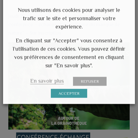
Nous utilisons des cookies pour analyser le
Jeudi 23 novembre à 18h – Médiathèque de Vitré :
trafic sur le site et personnaliser votre
conférence – échange “Le syndrome du manque de
expérience.
nature” – Sur inscription
En cliquant sur "Accepter" vous consentez à
l’utilisation de ces cookies. Vous pouvez définir
vos préférences de consentement en cliquant
sur "En savoir plus".
En savoir plus
REFUSER
ACCEPTER