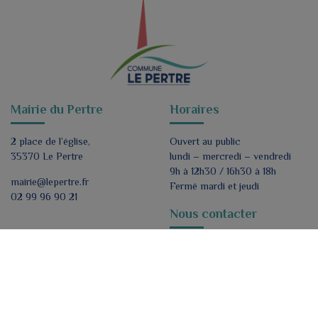
Mairie du Pertre
Horaires
2 place de l’église,
Ouvert au public
35370 Le Pertre
lundi – mercredi – vendredi
9h à 12h30 / 16h30 à 18h
mairie@lepertre.fr
Fermé mardi et jeudi
02 99 96 90 21
Nous contacter
Formulaire de contact
Nous suivre