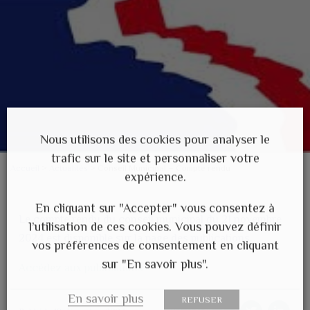
Nous utilisons des cookies pour analyser le
trafic sur le site et personnaliser votre
Accueil
>
Actualités
>
Conseil Municipal – Compte rendu
expérience.
En cliquant sur "Accepter" vous consentez à
Le compte rendu du conseil municipal du 21 novembre
l’utilisation de ces cookies. Vous pouvez définir
2024 est disponible sur la page des publications.
vos préférences de consentement en cliquant
sur "En savoir plus".
Acc
édez aux publications
En savoir plus
REFUSER