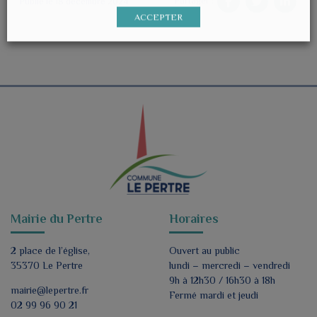
Partager :
Publié le 18 décembre 2024
ACCEPTER
Mairie du Pertre
Horaires
2 place de l’église,
Ouvert au public
35370 Le Pertre
lundi – mercredi – vendredi
9h à 12h30 / 16h30 à 18h
mairie@lepertre.fr
Fermé mardi et jeudi
02 99 96 90 21