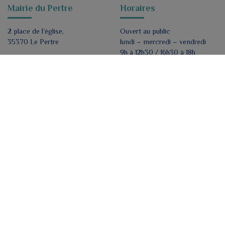
Mairie du Pertre
Horaires
2 place de l’église,
Ouvert au public
35370 Le Pertre
lundi – mercredi – vendredi
9h à 12h30 / 16h30 à 18h
mairie@lepertre.fr
Fermé mardi et jeudi
02 99 96 90 21
Nous contacter
Formulaire de contact
Nous suivre
ok
J'accepte de recevoir par e-mail les lettres
d'informations de la mairie.
*