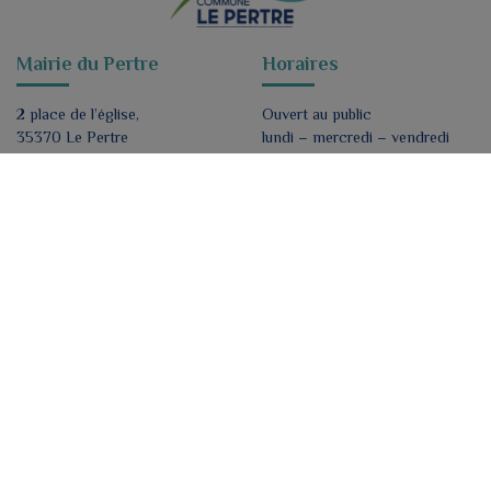
Mairie du Pertre
Horaires
2 place de l’église,
Ouvert au public
35370 Le Pertre
lundi – mercredi – vendredi
9h à 12h30 / 16h30 à 18h
mairie@lepertre.fr
Fermé mardi et jeudi
02 99 96 90 21
Nous contacter
Formulaire de contact
Nous suivre
ok
J'accepte de recevoir par e-mail les lettres
d'informations de la mairie.
*