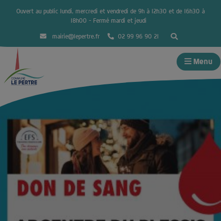
Ouvert au public lundi, mercredi et vendredi de 9h à 12h30 et de 16h30 à
18h00 – Fermé mardi et jeudi
mairie@lepertre.fr
02 99 96 90 21
Menu