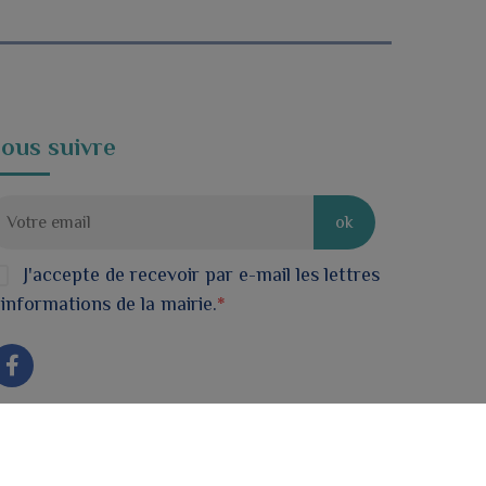
ous suivre
ok
J'accepte de recevoir par e-mail les lettres
'informations de la mairie.
*