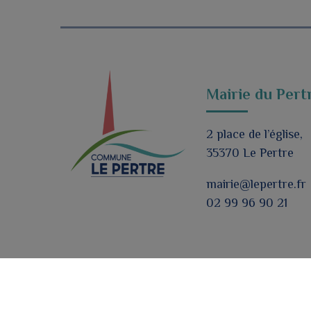
Mairie du Pert
2 place de l’église,
35370 Le Pertre
mairie@lepertre.fr
02 99 96 90 21