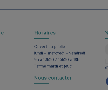
re
Horaires
N
Ouvert au public
lundi – mercredi – vendredi
9h à 12h30 / 16h30 à 18h
Fermé mardi et jeudi
d
Nous contacter
Formulaire de contact