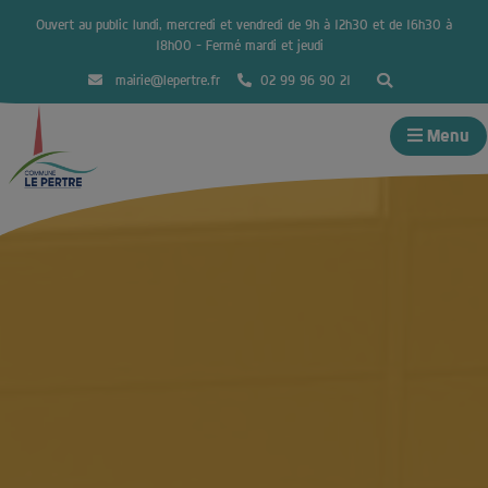
Ouvert au public lundi, mercredi et vendredi de 9h à 12h30 et de 16h30 à
18h00 – Fermé mardi et jeudi
mairie@lepertre.fr
02 99 96 90 21
Menu