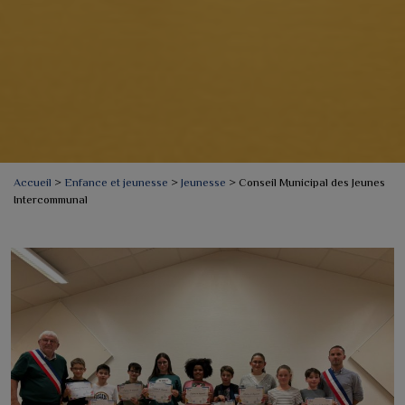
Accueil
>
Enfance et jeunesse
>
Jeunesse
>
Conseil Municipal des Jeunes
Intercommunal