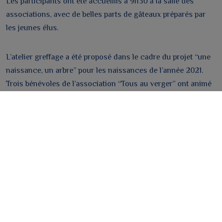
Les participants ont été accueillis à 9h30 à la salle des
associations, avec de belles parts de gâteaux préparés par
les jeunes élus.
L’atelier greffage a été proposé dans le cadre du projet “une
naissance, un arbre” pour les naissances de l’année 2021.
Trois bénévoles de l’association “Tous au verger” ont animé
la matinée. Ils ont expliqué, montré la technique de greffage
et répondu aux questions des participants. Certains se sont
essayé au greffage. Quatorze pommiers, de variétés
différentes, ont ainsi été greffés.
Puis à 11h30, tous les participants se sont rendus au Chemin
des Vignaux afin de planter les 14 greffons à l’endroit préparé
par les agents techniques de Le Pertre et St Cyr.