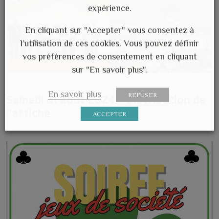
expérience.
En cliquant sur "Accepter" vous consentez à
l’utilisation de ces cookies. Vous pouvez définir
vos préférences de consentement en cliquant
sur "En savoir plus".
En savoir plus
REFUSER
Samedi 31 août 2024 – Distribution de
l’affiche
ACCEPTER