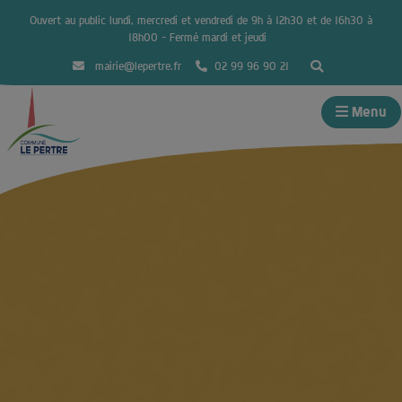
Ouvert au public lundi, mercredi et vendredi de 9h à 12h30 et de 16h30 à
18h00 – Fermé mardi et jeudi
mairie@lepertre.fr
02 99 96 90 21
Menu