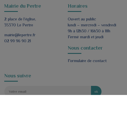
Mairie du Pertre
Horaires
2 place de l’église,
Ouvert au public
35370 Le Pertre
lundi – mercredi – vendredi
9h à 12h30 / 16h30 à 18h
mairie@lepertre.fr
Fermé mardi et jeudi
02 99 96 90 21
Nous contacter
Formulaire de contact
Nous suivre
ok
J'accepte de recevoir par e-mail les lettres
d'informations de la mairie.
*