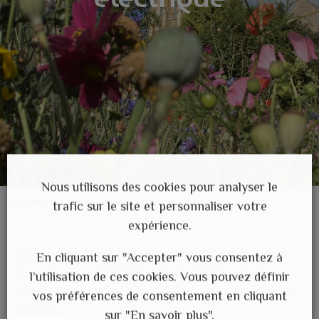
Nous utilisons des cookies pour analyser le
Accueil
>
Actualités
>
Entretien ligne électrique
trafic sur le site et personnaliser votre
expérience.
Des travaux de peinture nécessaires à l’entretien de la
En cliquant sur "Accepter" vous consentez à
ligne électrique à 90 000 volts Argentré du plessis –
l’utilisation de ces cookies. Vous pouvez définir
Laval seront réalisés sur la commune du 1er mars au 31
vos préférences de consentement en cliquant
octobre.
sur "En savoir plus".