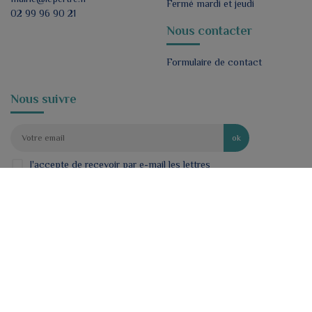
Fermé mardi et jeudi
02 99 96 90 21
Nous contacter
Formulaire de contact
Nous suivre
ok
J'accepte de recevoir par e-mail les lettres
d'informations de la mairie.
*
Mentions légales
Politique de confidentialité
Plan du site
Créé pour vous avec passion : Voyelle.fr