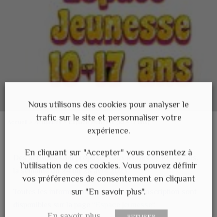
Nous utilisons des cookies pour analyser le
trafic sur le site et personnaliser votre
Accueil
>
Actualités
>
Espace Jeunesse (10 – 17 ans)
expérience.
En cliquant sur "Accepter" vous consentez à
Des activités sont proposées aux jeunes de 10 à 17 ans,
l’utilisation de ces cookies. Vous pouvez définir
la semaine du 24 ou 28 avril 2023.
vos préférences de consentement en cliquant
sur "En savoir plus".
Toutes les informations et le dossier d’inscription sont
disponibles sur la page “
Espace Jeunesse
“.
En savoir plus
REFUSER