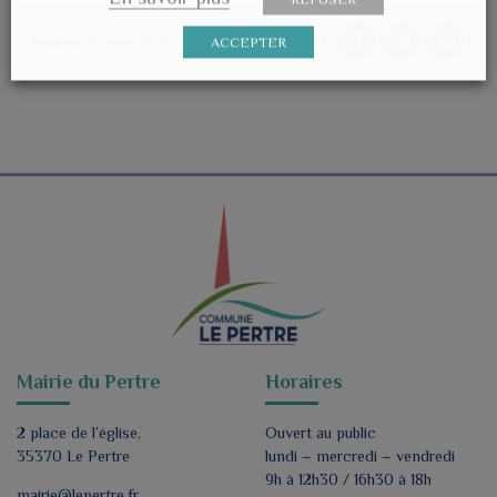
Partager :
Publié le 28 mars 2023
ACCEPTER
Mairie du Pertre
Horaires
2 place de l’église,
Ouvert au public
35370 Le Pertre
lundi – mercredi – vendredi
9h à 12h30 / 16h30 à 18h
mairie@lepertre.fr