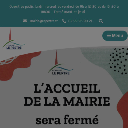
Ouvert au public lundi, mercredi et vendredi de 9h à 12h30 et de 16h30 à
18h00 – Fermé mardi et jeudi
mairie@lepertre.fr
02 99 96 90 21
Menu