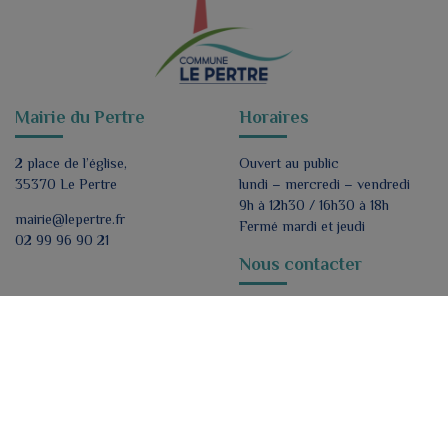
Mairie du Pertre
Horaires
2 place de l’église,
Ouvert au public
35370 Le Pertre
lundi – mercredi – vendredi
9h à 12h30 / 16h30 à 18h
mairie@lepertre.fr
Fermé mardi et jeudi
02 99 96 90 21
Nous contacter
Formulaire de contact
Nous suivre
ok