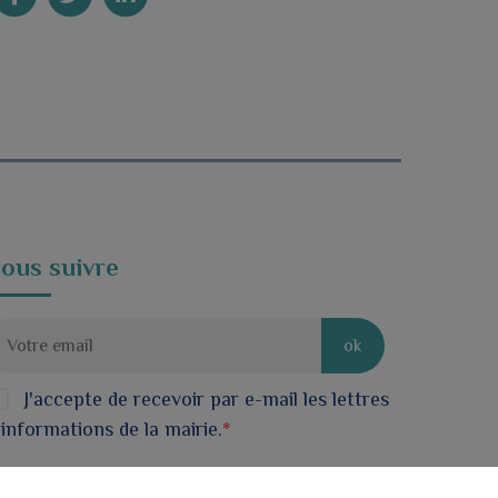
ous suivre
ok
J'accepte de recevoir par e-mail les lettres
'informations de la mairie.
*