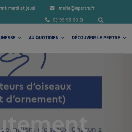
ermé mardi et jeudi
mairie@lepertre.fr
02 99 96 90 21
EUNESSE
AU QUOTIDIEN
DÉCOUVRIR LE PERTRE
PRÉSENTATION DE LA COMMUNE
autement