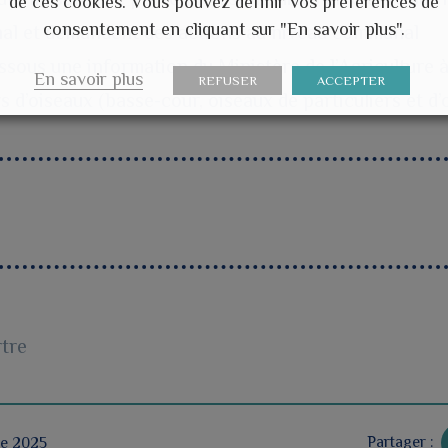
de ces cookies. Vous pouvez définir vos préférences de
consentement en cliquant sur "En savoir plus".
onal et demandent des actions au niveau communal
sous une information du Ministère de l’Agriculture à
En savoir plus
REFUSER
ACCEPTER
s d’oiseaux (basse-cour, oiseaux de particuliers et d
rtre
Partager :
re 2025