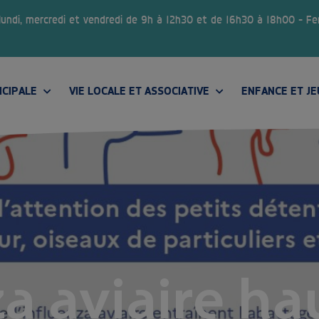
 lundi, mercredi et vendredi de 9h à 12h30 et de 16h30 à 18h00 – F
ICIPALE
VIE LOCALE ET ASSOCIATIVE
ENFANCE ET J
CONSEIL MUNICIPAL DES JEUNES
za aviaire h