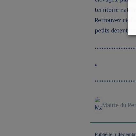
territoire nati
Retrouvez ci-des
petits détenteur
Mairie du Pe
Publié le 3 décemb