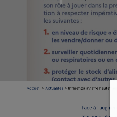
Accueil
>
Actualités
>
Influenza aviaire hauteme
Face à l’augmen
élevages, plusi