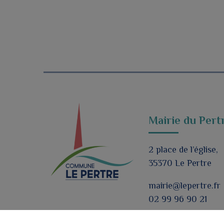
Mairie du Pert
2 place de l’église,
35370 Le Pertre
mairie@lepertre.fr
02 99 96 90 21