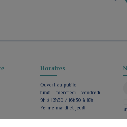
re
Horaires
N
Ouvert au public
lundi – mercredi – vendredi
9h à 12h30 / 16h30 à 18h
Fermé mardi et jeudi
d
Nous contacter