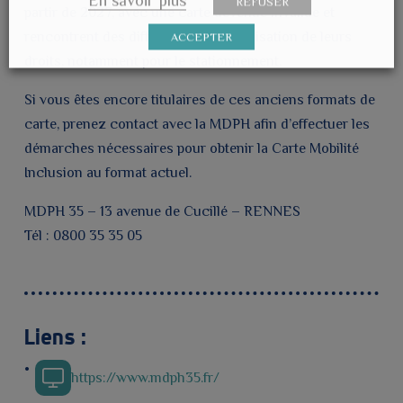
En savoir plus
REFUSER
partir de 2027, avec une carte devenue invalide et
rencontrent des difficultés dans l’utilisation de leurs
ACCEPTER
droits, notamment pour le stationnement.
Si vous êtes encore titulaires de ces anciens formats de
carte, prenez contact avec la MDPH afin d’effectuer les
démarches nécessaires pour obtenir la Carte Mobilité
Inclusion au format actuel.
MDPH 35 – 13 avenue de Cucillé – RENNES
Tél : 0800 35 35 05
Liens :
https://www.mdph35.fr/