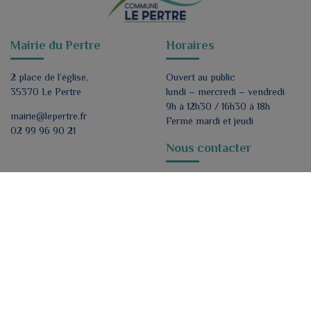
Mairie du Pertre
Horaires
2 place de l’église,
Ouvert au public
35370 Le Pertre
lundi – mercredi – vendredi
9h à 12h30 / 16h30 à 18h
mairie@lepertre.fr
Fermé mardi et jeudi
02 99 96 90 21
Nous contacter
Formulaire de contact
Nous suivre
ok
J'accepte de recevoir par e-mail les lettres
d'informations de la mairie.
*