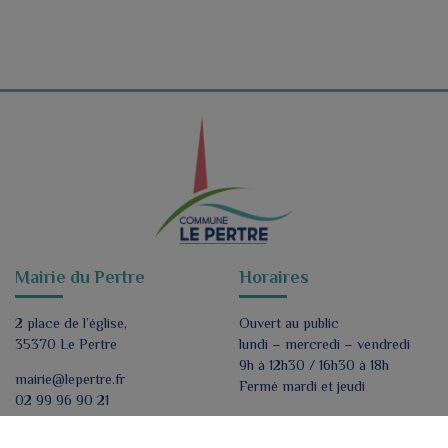
Mairie du Pertre
Horaires
2 place de l’église,
Ouvert au public
35370 Le Pertre
lundi – mercredi – vendredi
9h à 12h30 / 16h30 à 18h
mairie@lepertre.fr
Fermé mardi et jeudi
02 99 96 90 21
Nous contacter