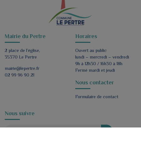
Mairie du Pertre
Horaires
2 place de l’église,
Ouvert au public
35370 Le Pertre
lundi – mercredi – vendredi
9h à 12h30 / 16h30 à 18h
mairie@lepertre.fr
Fermé mardi et jeudi
02 99 96 90 21
Nous contacter
Formulaire de contact
Nous suivre
ok