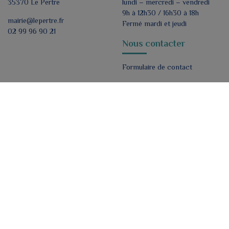
35370 Le Pertre
lundi – mercredi – vendredi
9h à 12h30 / 16h30 à 18h
mairie@lepertre.fr
Fermé mardi et jeudi
02 99 96 90 21
Nous contacter
Formulaire de contact
Nous suivre
ok
J'accepte de recevoir par e-mail les lettres
d'informations de la mairie.
*
Mentions légales
Politique de confidentialité
Plan du site