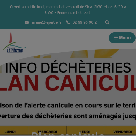
Ouvert au public lundi, mercredi et vendredi de 9h à 12h30 et de 16h30 à
18h00 – Fermé mardi et jeudi
mairie@lepertre.fr
02 99 96 90 21
Menu