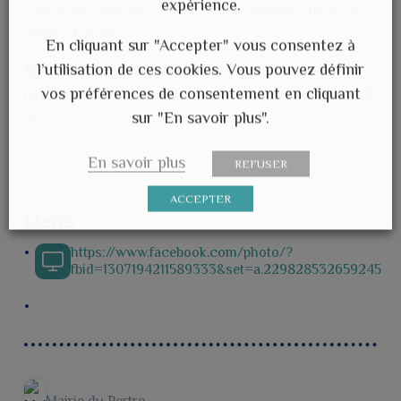
expérience.
d’ouverture des déchèteries sont modifiées à partir du 7
juillet (cf. photo).
En cliquant sur "Accepter" vous consentez à
l’utilisation de ces cookies. Vous pouvez définir
Concernant la collecte des bacs et des sacs
vos préférences de consentement en cliquant
jaunes, veillez à les sortir la veille du jour de collecte.
sur "En savoir plus".
En savoir plus
REFUSER
ACCEPTER
Liens :
https://www.facebook.com/photo/?
fbid=1307194211589333&set=a.229828532659245