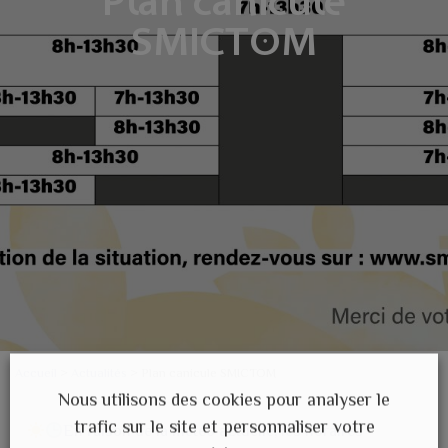
Plan canicule
SMICTOM
Accueil
>
Actualités
>
Plan canicule SMICTOM
Nous utilisons des cookies pour analyser le
trafic sur le site et personnaliser votre
En raison de la météo actuelle, les horaires