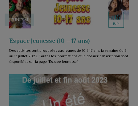
06
JEUNESSE
JUIN
Espace Jeunesse (10 – 17 ans)
Des activités sont proposées aux jeunes de 10 à 17 ans, la semaine du 3
au 13 juillet 2023. Toutes les informations et le dossier d'inscription sont
disponibles sur la page "Espace Jeunesse".
06
ACTUALITÉ
JUIN