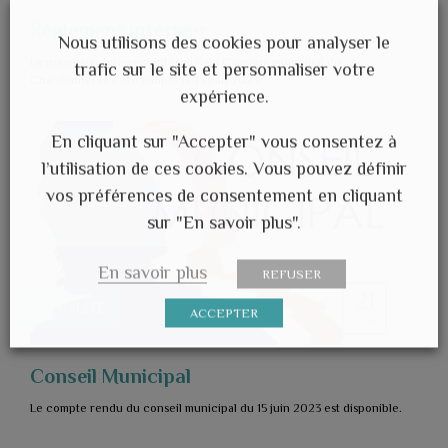
Règlement intérieur
Nous utilisons des cookies pour analyser le
Le nouveau règlement intérieur du Camping municipal du
trafic sur le site et personnaliser votre
Chardonneret a été adopté le 15 juin 2023.
expérience.
En cliquant sur "Accepter" vous consentez à
l’utilisation de ces cookies. Vous pouvez définir
vos préférences de consentement en cliquant
sur "En savoir plus".
En savoir plus
REFUSER
21
ACTUALITÉ
ACCEPTER
JUIN
Conseil Municipal
Le compte rendu du conseil municipal du 15 juin 2023 est disponible.