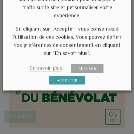
trafic sur le site et personnaliser votre
06
ACTUALITÉ
expérience.
JANV.
En cliquant sur "Accepter" vous consentez à
Les Amitiés Pertraises
l’utilisation de ces cookies. Vous pouvez définir
Les Amitiés Pertraises organisent leur assemblée générale le jeudi 12
vos préférences de consentement en cliquant
janvier à 14h à la salle des associations, suivie de la galette des rois.
sur "En savoir plus".
En savoir plus
REFUSER
ACCEPTER
05
ACTUALITÉ
DÉC.