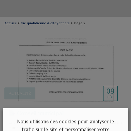
Accueil
>
Vie quotidienne & citoyenneté
>
Page 2
09
ACTUALITÉ
DÉC.
Conseil municipal
Nous utilisons des cookies pour analyser le
Le prochain conseil municipal se tiendra jeudi 11 décembre à 20h30 à la
mairie. Consultez l'ordre du jour : Mairie du Pertre
trafic sur le site et personnaliser votre